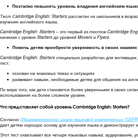
Поэтапно повысить уровень владения английским язык
Тест Сambridge English: Starters
рассчитан на школьников в возрас
изучения английского языка.
Cambridge English: Starters
– это первый из
тестов Cambridge Engli
начиная с уровня
Starters
до уровней
Movers
и
Flyers
.
Помочь детям приобрести уверенность в своих знаниях
Cambridge English: Starters
специально разработан для мотивации д
тест:
основан на знакомых темах и ситуациях
развивает навыки, необходимые детям для общения на англ
По мере того, как дети становятся более уверенными в своих сил
использования на более сложном уровне.
Что представляет собой уровень Cambridge English: Starters?
Согласно
Общеевропейской шкале языковой компетенции (CEFR
дает детям
хорошую основу для изучения языка
и
демонстрирует и
Этот тест
охватывает все четыре языковых навыка:
аудирование, ус