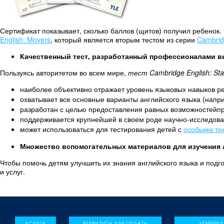
Сертификат показывает, сколько баллов (щитов) получил ребенок. 
English: Movers
, который является вторым тестом из серии
Cambrid
Качественный тест, разработанный профессионалами в
Пользуясь авторитетом во всем мире,
тест Cambridge English: Sta
наиболее
объективно
отражает уровень языковых навыков р
охватывает
все основные варианты английского языка
(напри
разработан с целью предоставления равных возможностей
п
поддерживается
крупнейшей в своем роде научно-исследов
может использоваться для тестирования детей с
особыми тр
Множество вспомогательных материалов для изучения 
Чтобы помочь детям улучшить их знания английского языка и под
и услуг.
УСЛУГИ
РЕКВИЗИТЫ ДЛЯ ОПЛАТЫ
КЕМБРИ