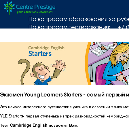
По вопросам образования за ру
По вопросам тестирования: +7 (91
Услуги
Кембриджские экзамены
Тестир
Экзамен Young Learners Starters - самый первы
Это начало интересного путешествия ученика в освоении языка ме
YLE Starters- первая ступенька из трех разновидностей кембридж
Тест Cambridge English позволит Вам: